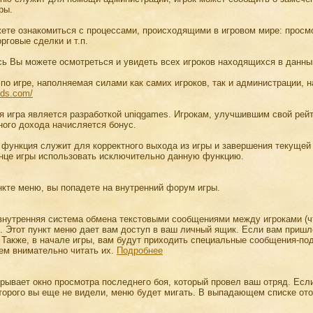
ры.
те ознакомиться с процессами, происходящими в игровом мире: просм
орговые сделки и т.п.
ь Вы можете осмотреться и увидеть всех игроков находящихся в данный
о игре, наполняемая силами как самих игроков, так и администрации, 
ands.com/
 игра является разработкой uniqgames. Игрокам, улучшившим свой рейти
ого дохода начисляется бонус.
функция служит для корректного выхода из игры и завершения текущей
онце игры использовать исключительно данную функцию.
нкте меню, вы попадете на внутренний форум игры.
внутренняя система обмена текстовыми сообщениями между игроками (ч
l). Этот пункт меню дает вам доступ в ваш личный ящик. Если вам приш
 Также, в начале игры, вам будут приходить специальные сообщения-под
ем внимательно читать их.
Подробнее
рывает окно просмотра последнего боя, который провел ваш отряд. Есл
оторого вы еще не видели, меню будет мигать. В выпадающем списке от