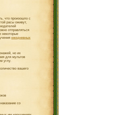
ть, что произошло с
той расы оживут,
блюдателей
можно отправляться
е некоторые
лучения
ежедневных
онажей, но их
ния для мультов
м углу.
количество вашего
оков
 наказание со
нных им нарушениях