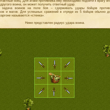
нтактный боец. Для атаки противника ему необходимо подойти к врагу вп
 другого воина, он может получить ответный удар.
 задача воинов на поле боя – сдерживать удары бойцов против
ков и магов. Для успешных сражений в отряде из 5 бойцов обычно до
жаргоне называются «стенка».
Ниже представлен радиус удара воина.