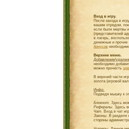
Вход в игру.
После захода в игр
вашим отрядом, пок
если были мертвы и
(представителей ад
в лагерь, воспольз
денежные и прочие 
бонусов
необходимо 
Верхнее меню.
Добавление/удалени
необходимо добавит
можно прочесть
зде
В верхней части иг
золота (игровой ва
Инфо.
Подведя мышку к э
Блокнот.
Здесь мож
Рефералы.
Здесь вы
Чат.
Вход в чат иг
Законы.
В разделе с
стороны администр
Читеры.
Данное ме