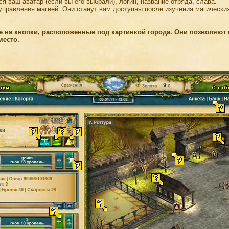
я ваш аватар (если вы его выбрали), логин, название отряда, слава.
управления магией. Они станут вам доступны после изучения магических
е на кнопки, расположенные под картинкой города. Они позволяют
место.