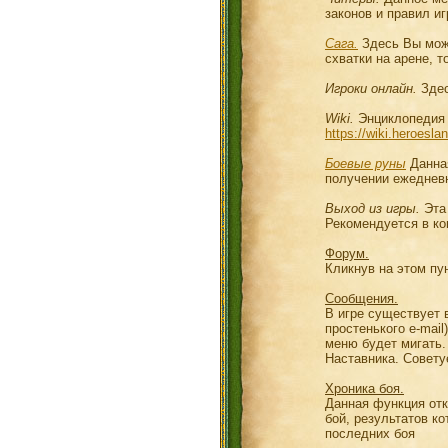
законов и правил иг
Сага.
Здесь Вы може
схватки на арене, т
Игроки онлайн.
Здес
Wiki.
Энциклопедия п
https://wiki.heroesl
Боевые руны
Данная
получении ежедневн
Выход из игры.
Эта 
Рекомендуется в к
Форум.
Кликнув на этом пу
Сообщения.
В игре существует 
простенького e-mai
меню будет мигать.
Наставника. Совету
Хроника боя.
Данная функция отк
бой, результатов к
последних боя