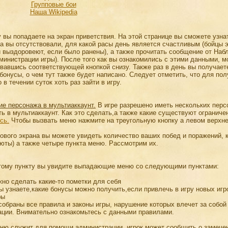
Групповые бои
Наша Wikipedia
у вы попадаете на экран приветствия. На этой странице вы сможете узна
а вы отсутствовали, для какой расы день является счастливым (бойцы э
 выздоровеют, если было ранены), а также прочитать сообщение от На
министрации игры). После того как вы ознакомились с этими данными, 
овавшись соответствующей кнопкой снизу. Также раз в день вы получает
бонусы, о чем тут также будет написано. Следует отметить, что для по
в течении суток хоть раз зайти в игру.
е персонажа в мультиаккаунт.
В игре разрешено иметь нескольких перс
ь в мультиаккаунт. Как это сделать,а также какие существуют ограниче
сь.
Чтобы вызвать меню нажмите на треугольную кнопку а левом верхне
рового экрана вы можете увидеть количество ваших побед и поражений, 
люты) а также четыре пункта меню. Рассмотрим их.
тому пункту вы увидите выпадающие меню со следующими пунктами:
но сделать какие-то пометки для себя
 узнаете,какие бонусы можно получить,если привлечь в игру новых игр
ры
обраны все правила и законы игры, нарушение которых влечет за собой
ации. Внимательно ознакомьтесь с данными правилами.
ню служит для помощи администрации, игрок может сообщить о замече