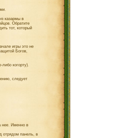
ми.
из казармы в
ойцов. Обратите
ить тот, который
ачале игры это не
 защитой Богов,
-либо когорту).
нению, следует
а нее. Именно в
д отрядом панель, в