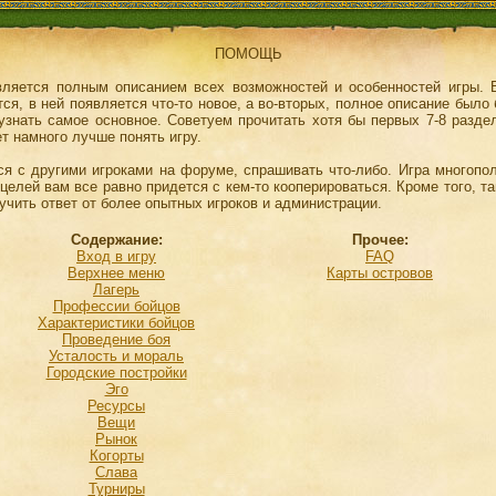
ПОМОЩЬ
вляется полным описанием всех возможностей и особенностей игры. В
ся, в ней появляется что-то новое, а во-вторых, полное описание было
знать самое основное. Советуем прочитать хотя бы первых 7-8 разде
т намного лучше понять игру.
я с другими игроками на форуме, спрашивать что-либо. Игра многопо
целей вам все равно придется с кем-то кооперироваться. Кроме того, т
учить ответ от более опытных игроков и администрации.
Содержание:
Прочее:
Вход в игру
FAQ
Верхнее меню
Карты островов
Лагерь
Профессии бойцов
Характеристики бойцов
Проведение боя
Усталость и мораль
Городские постройки
Эго
Ресурсы
Вещи
Рынок
Когорты
Слава
Турниры