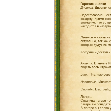
Горячие кнопки
Дневник.
Дневник со
Перестановка
– есл
казарму. Кроме тог
внимание, что во в
находится в казарм
Лечение
– нажав на 
актуально, так как 
которые будут их м
Когорта
– доступ к
Анкета.
В анкете И
видеть всем игрока
Банк.
Платные серв
Настройки
Множеств
Закладки
Быстрый д
Лагерь.
Страница лагеря - 
лагерь вы попадете
В лагере вы слева 