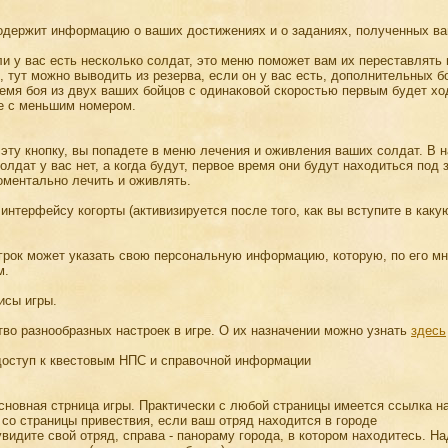
держит информацию о ваших достижениях и о заданиях, полученных ва
и у вас есть несколько солдат, это меню поможет вам их переставлять 
о, тут можно выводить из резерва, если он у вас есть, дополнительных б
ремя боя из двух ваших бойцов с одинаковой скоростью первым будет ход
е с меньшим номером.
эту кнопку, вы попадете в меню лечения и оживления ваших солдат. В н
солдат у вас нет, а когда будут, первое время они будут находиться под
оментально лечить и оживлять.
 интерфейсу когорты (активизируется после того, как вы вступите в какую
грок может указать свою персональную информацию, которую, по его м
м.
исы игры.
о разнообразных настроек в игре. О их назначении можно узнать
здесь
оступ к квестовым НПС и справочной информации
основная стрница игры. Практически с любой страницы имеется ссылка н
 со страницы привествия, если ваш отряд находится в городе
увидите свой отряд, справа - панораму города, в котором находитесь. На