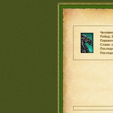
Человека
Побед: 2
Поражени
Слава: 
Последни
Последн