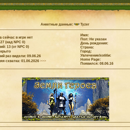
Анкетные данные:
Tyzer
Имя:
 сейчас в игре нет
Пол: Не указан
27 (над NPC 0)
День рождения:
й: 13 (от NPC 0)
Страна:
скрыто
Город:
Увлечение/хобби:
й раз видели: 09.06.26
Home Page:
яя схватка: 01.06.2026
>>>
Появился: 08.06.16