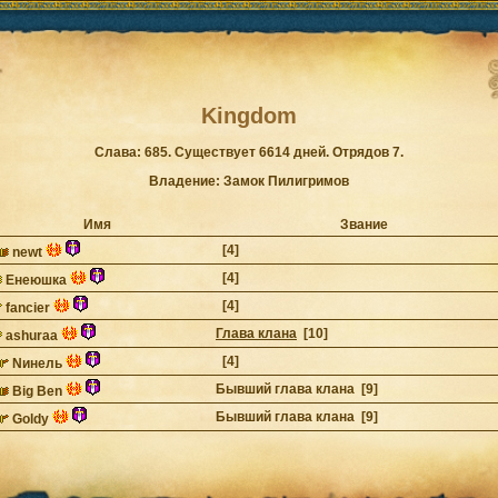
Kingdom
Слава: 685. Существует 6614 дней. Отрядов 7.
Владение: Замок Пилигримов
Имя
Звание
[4]
newt
[4]
Енеюшка
[4]
fancier
Глава клана
[10]
ashuraa
[4]
Nинель
Бывший глава клана [9]
Big Ben
Бывший глава клана [9]
Goldy