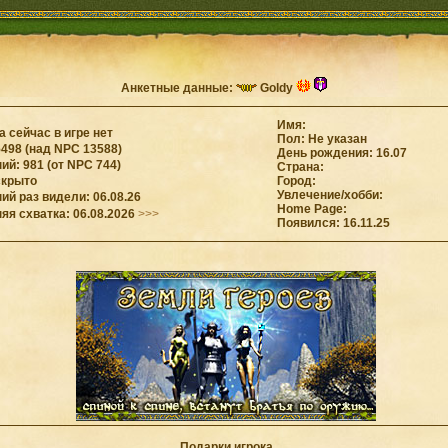
Анкетные данные:
Goldy
Имя:
 сейчас в игре нет
Пол: Не указан
5498 (над NPC 13588)
День рождения: 16.07
й: 981 (от NPC 744)
Страна:
скрыто
Город:
Увлечение/хобби:
й раз видели: 06.08.26
Home Page:
яя схватка: 06.08.2026
>>>
Появился: 16.11.25
Подарки игрока