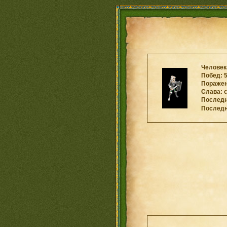
Человека
Побед: 
Поражени
Слава: 
Последни
Последн