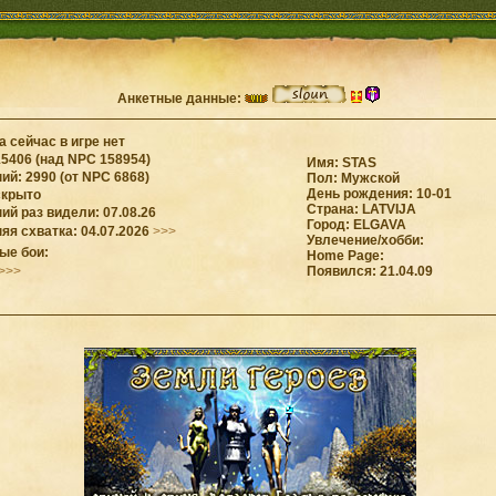
Анкетные данные:
 сейчас в игре нет
15406 (над NPC 158954)
Имя: STAS
ий: 2990 (от NPC 6868)
Пол: Мужской
День рождения: 10-01
скрыто
Страна: LATVIJA
й раз видели: 07.08.26
Город: ELGAVA
яя схватка: 04.07.2026
>>>
Увлечение/хобби:
ые бои:
Home Page:
>>>
Появился: 21.04.09