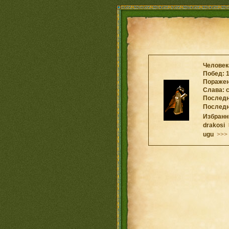
Человека
Побед: 
Поражен
Слава: 
Последни
Последн
Избранн
drakosi
ugu
>>>